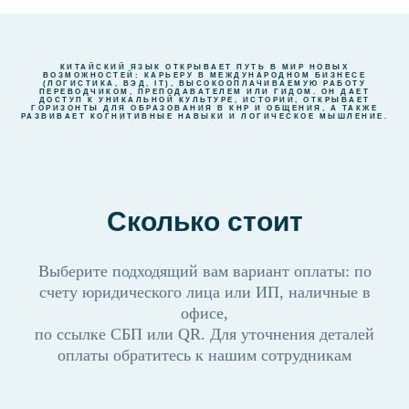
КИТАЙСКИЙ ЯЗЫК ОТКРЫВАЕТ ПУТЬ В МИР НОВЫХ
ВОЗМОЖНОСТЕЙ: КАРЬЕРУ В МЕЖДУНАРОДНОМ БИЗНЕСЕ
(ЛОГИСТИКА, ВЭД, IT), ВЫСОКООПЛАЧИВАЕМУЮ РАБОТУ
ПЕРЕВОДЧИКОМ, ПРЕПОДАВАТЕЛЕМ ИЛИ ГИДОМ. ОН ДАЕТ
ДОСТУП К УНИКАЛЬНОЙ КУЛЬТУРЕ, ИСТОРИИ, ОТКРЫВАЕТ
ГОРИЗОНТЫ ДЛЯ ОБРАЗОВАНИЯ В КНР И ОБЩЕНИЯ, А ТАКЖЕ
РАЗВИВАЕТ КОГНИТИВНЫЕ НАВЫКИ И ЛОГИЧЕСКОЕ МЫШЛЕНИЕ.
Сколько стоит
Выберите подходящий вам вариант оплаты: по
счету юридического лица или ИП, наличные в
офисе,
по ссылке СБП или QR. Для уточнения деталей
оплаты обратитесь к нашим сотрудникам